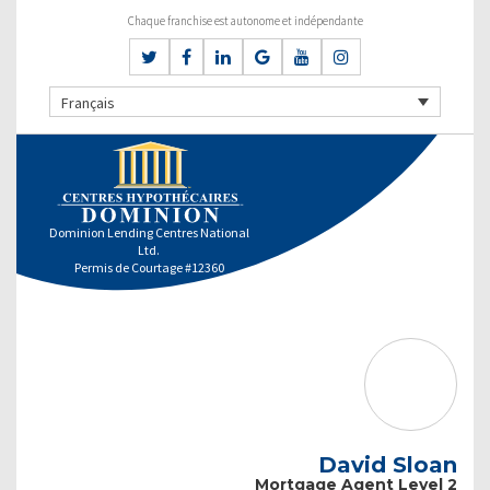
Chaque franchise est autonome et indépendante
Français
Dominion Lending Centres National
Ltd.
Permis de Courtage #12360
David Sloan
Mortgage Agent Level 2