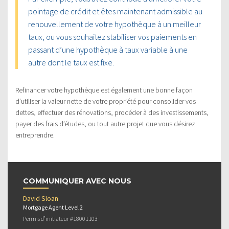
pointage de crédit et êtes maintenant admissible au
renouvellement de votre hypothèque à un meilleur
taux, ou vous souhaitez stabiliser vos paiements en
passant d’une hypothèque à taux variable à une
autre dont le taux est fixe.
Refinancer votre hypothèque est également une bonne façon
d’utiliser la valeur nette de votre propriété pour consolider vos
dettes, effectuer des rénovations, procéder à des investissements,
payer des frais d’études, ou tout autre projet que vous désirez
entreprendre.
COMMUNIQUER AVEC NOUS
David Sloan
Mortgage Agent Level 2
Permis d’initiateur #18001103